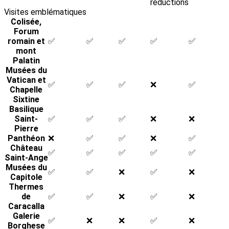
réductions
Visites emblématiques
Colisée,
Forum
romain et
✅
✅
✅
✅
✅
mont
Palatin
Musées du
Vatican et
✅
✅
✅
❌
✅
Chapelle
Sixtine
Basilique
Saint-
✅
✅
✅
❌
❌
Pierre
Panthéon
❌
✅
✅
❌
✅
Château
✅
✅
✅
✅
✅
Saint-Ange
Musées du
✅
✅
❌
✅
❌
Capitole
Thermes
de
✅
✅
❌
✅
❌
Caracalla
Galerie
✅
❌
❌
✅
❌
Borghese