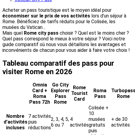
Acheter un pass touristique est le moyen idéal pour
économiser sur le prix de vos activités
lors d’un séjour à
Rome. Bénéficiez de tarifs réduits pour le Colisée, les
musées du Vatican…
Mais quel
Rome city pass
choisir ? Quel est le moins cher ?
Quel pass correspond le mieux à votre séjour ? Voici notre
guide comparatif où nous vous détaillons les avantages et
inconvénients de chacun pour vous aider à faire votre choix !
Tableau comparatif des pass pour
visiter Rome en 2026
Omnia
Go City
Rome
Card +
Explorer
Roma
Turbopas
Tourist
Roma
Pass
Pass
Rome
Card
Pass 72h
Rome
Colisée +
10
Nombre
7 activités
2, 3, 4, 5,
4
musées
+ de 30
d’activités
puis
6 ou 7
activités
gratuits
activités
incluses
réductions
puis