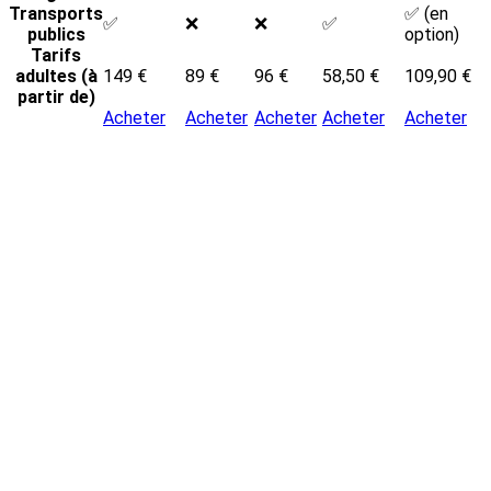
Transports
✅ (en
✅
❌
❌
✅
publics
option)
Tarifs
adultes (à
149 €
89 €
96 €
58,50 €
109,90 €
partir de)
Acheter
Acheter
Acheter
Acheter
Acheter