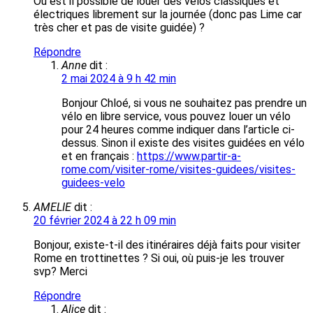
Ou est il possible de louer des vélos classiques et
électriques librement sur la journée (donc pas Lime car
très cher et pas de visite guidée) ?
Répondre
Anne
dit :
2 mai 2024 à 9 h 42 min
Bonjour Chloé, si vous ne souhaitez pas prendre un
vélo en libre service, vous pouvez louer un vélo
pour 24 heures comme indiquer dans l’article ci-
dessus. Sinon il existe des visites guidées en vélo
et en français :
https://www.partir-a-
rome.com/visiter-rome/visites-guidees/visites-
guidees-velo
AMELIE
dit :
20 février 2024 à 22 h 09 min
Bonjour, existe-t-il des itinéraires déjà faits pour visiter
Rome en trottinettes ? Si oui, où puis-je les trouver
svp? Merci
Répondre
Alice
dit :