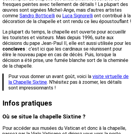
fresques peintes avec tellement de détails ! La plupart des
œuvres sont signées Michel-Ange, mais d’autres artistes
comme
Sandro Botticelli
ou
Luca Signorelli
ont contribué à la
décoration de la chapelle et ont rendu ce lieu époustouflant !
La plupart du temps, la chapelle est ouverte pour accueillir
les touristes et visiteurs. Mais depuis 1996, suite aux
décisions du pape Jean-Paul II, elle est aussi utilisée pour les
conclaves
: c’est ici que les cardinaux se réunissent pour
élire le nouveau pape en cas de décès. Puis, lorsque la
décision a été prise, une fumée blanche sort de la cheminée
de la chapelle.
Pour vous donner un avant goût, voici la
visite virtuelle de
la Chapelle Sixtine
. N’hésitez pas à zoomer, les détails
sont impressionnants !
Infos pratiques
Où se situe la chapelle Sixtine ?
Pour accéder aux musées du Vatican et donc à la chapelle,
passez par la Viale Vaticano et dirigez vous vers la porte