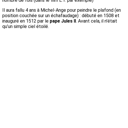
nombre de fois (dans le film E.T. par exemple)
Il aura fallu 4 ans à Michel-Ange pour peindre le plafond (en
position couchée sur un échafaudage) : débuté en 1508 et
inauguré en 1512 par le
pape Jules II
. Avant cela, il n’était
qu’un simple ciel étoilé.