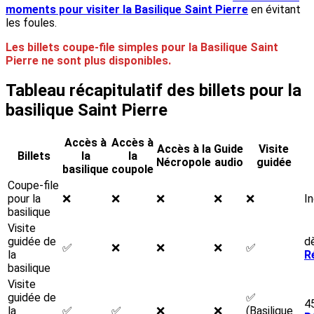
moments pour visiter la Basilique Saint Pierre
en évitant
les foules.
Les billets coupe-file simples pour la Basilique Saint
Pierre ne sont plus disponibles.
Tableau récapitulatif des billets pour la
basilique Saint Pierre
Accès à
Accès à
Accès à la
Guide
Visite
Billets
la
la
Nécropole
audio
guidée
basilique
coupole
Coupe-file
pour la
❌
❌
❌
❌
❌
In
basilique
Visite
guidée de
d
✅
❌
❌
❌
✅
la
R
basilique
Visite
guidée de
✅
4
la
✅
✅
❌
❌
(Basilique