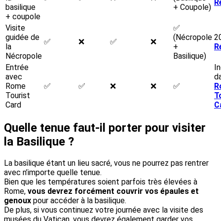
R
basilique
+ Coupole)
+ coupole
Visite
✅
guidée de
(Nécropole
2
✅
❌
✅
❌
la
+
R
Nécropole
Basilique)
Entrée
I
avec
d
Rome
✅
✅
❌
❌
✅
R
Tourist
T
Card
C
Quelle tenue faut-il porter pour visiter
la Basilique ?
La basilique étant un lieu sacré, vous ne pourrez pas rentrer
avec n’importe quelle tenue.
Bien que les températures soient parfois très élevées à
Rome,
vous devrez forcément couvrir vos épaules et
genoux
pour accéder à la basilique.
De plus, si vous continuez votre journée avec la visite des
musées du Vatican, vous devrez également garder vos