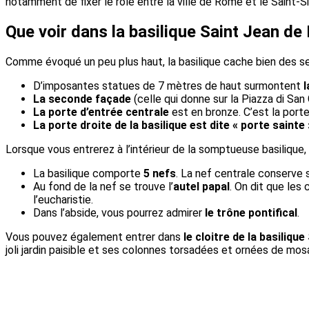
notamment de fixer le rôle entre la ville de Rome et le Saint-S
Que voir dans la basilique Saint Jean de 
Comme évoqué un peu plus haut, la basilique cache bien des se
D’imposantes statues de 7 mètres de haut surmontent
l
La seconde façade
(celle qui donne sur la Piazza di San
La porte d’entrée centrale
est en bronze. C’est la porte
La porte droite de la basilique est dite « porte sainte 
Lorsque vous entrerez à l’intérieur de la somptueuse basilique,
La basilique comporte
5 nefs
. La nef centrale conserve 
Au fond de la nef se trouve l’
autel papal
. On dit que les
l’eucharistie.
Dans l’abside, vous pourrez admirer
le trône pontifical
.
Vous pouvez également entrer dans
le cloitre de la basiliqu
joli jardin paisible et ses colonnes torsadées et ornées de mosa