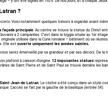
iège – y ont été signés en 1929. De nos jours, et à chaque Jeudi 
Latran ?
crets. Voici notamment quelques trésors à regarder avant même d
a façade principale
. Au centre se trouve la statue du Christ en
 Giovanni a 2 campaniles. C’est dans la loggia située au 1er étag
 originale utilisée dans la Curie romaine – bâtiment où se réunis
»
. Elle est
ouverte uniquement les années saintes.
 vous serez émerveillé par sa grandeur et par ses décors. De la m
son plafond à caisson d’origine.
12 imposantes statues
représen
 crânes de Saint Pierre et de Saint Paul se trouve derrière les ba
e Saint-Jean-de-Latran
. Le cloitre a été conçu dans un style 
ïque. L’accès se fait par la gauche de la basilique (entrée 5€).