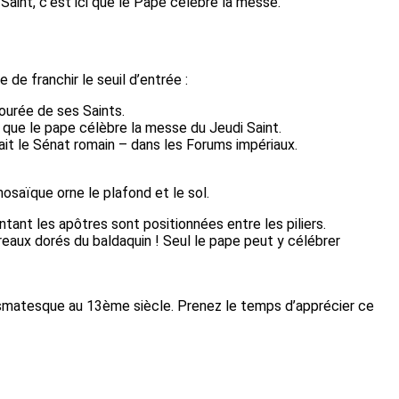
Saint, c’est ici que le Pape célèbre la messe.
e franchir le seuil d’entrée :
tourée de ses Saints.
e que le pape célèbre la messe du Jeudi Saint.
sait le Sénat romain – dans les Forums impériaux.
osaïque orne le plafond et le sol.
tant les apôtres sont positionnées entre les piliers.
rreaux dorés du baldaquin ! Seul le pape peut y célébrer
cosmatesque au 13ème siècle. Prenez le temps d’apprécier ce