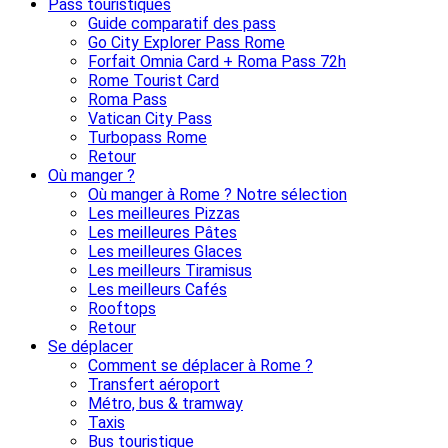
Pass touristiques
Guide comparatif des pass
Go City Explorer Pass Rome
Forfait Omnia Card + Roma Pass 72h
Rome Tourist Card
Roma Pass
Vatican City Pass
Turbopass Rome
Retour
Où manger ?
Où manger à Rome ? Notre sélection
Les meilleures Pizzas
Les meilleures Pâtes
Les meilleures Glaces
Les meilleurs Tiramisus
Les meilleurs Cafés
Rooftops
Retour
Se déplacer
Comment se déplacer à Rome ?
Transfert aéroport
Métro, bus & tramway
Taxis
Bus touristique