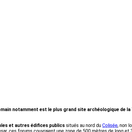
main notamment est le plus grand site archéologique de la V
es et autres édifices publics
situés au nord du
Colisée
, non l
ésar, ces forums couvraient une zone de 500 mètres de long et 