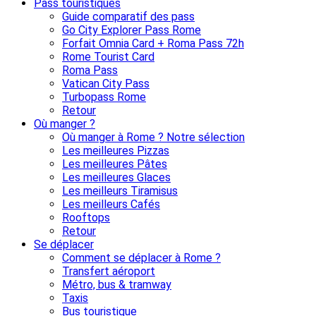
Pass touristiques
Guide comparatif des pass
Go City Explorer Pass Rome
Forfait Omnia Card + Roma Pass 72h
Rome Tourist Card
Roma Pass
Vatican City Pass
Turbopass Rome
Retour
Où manger ?
Où manger à Rome ? Notre sélection
Les meilleures Pizzas
Les meilleures Pâtes
Les meilleures Glaces
Les meilleurs Tiramisus
Les meilleurs Cafés
Rooftops
Retour
Se déplacer
Comment se déplacer à Rome ?
Transfert aéroport
Métro, bus & tramway
Taxis
Bus touristique