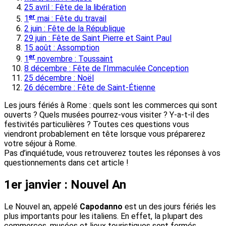
25 avril : Fête de la libération
er
1
mai : Fête du travail
2 juin : Fête de la République
29 juin : Fête de Saint Pierre et Saint Paul
15 août : Assomption
er
1
novembre : Toussaint
8 décembre : Fête de l’Immaculée Conception
25 décembre : Noël
26 décembre : Fête de Saint-Étienne
Les jours fériés à Rome : quels sont les commerces qui sont
ouverts ? Quels musées pourrez-vous visiter ? Y-a-t-il des
festivités particulières ? Toutes ces questions vous
viendront probablement en tête lorsque vous préparerez
votre séjour à Rome.
Pas d’inquiétude, vous retrouverez toutes les réponses à vos
questionnements dans cet article !
1er janvier : Nouvel An
Le Nouvel an, appelé
Capodanno
est un des jours fériés les
plus importants pour les italiens. En effet, la plupart des
commerces, musées et lieux touristiques sont fermés.