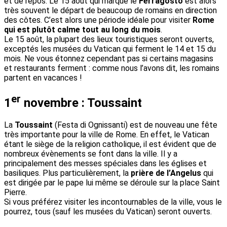
et de repos. Le 15 août qui marque le
Ferragosto
est alors
très souvent le départ de beaucoup de romains en direction
des côtes. C’est alors une période idéale pour visiter
Rome
qui est plutôt calme tout au long du mois
.
Le 15 août, la plupart des lieux touristiques seront ouverts,
exceptés les musées du Vatican qui ferment le 14 et 15 du
mois. Ne vous étonnez cependant pas si certains magasins
et restaurants ferment : comme nous l’avons dit, les romains
partent en vacances !
er
1
novembre : Toussaint
La
Toussaint
(Festa di Ognissanti) est de nouveau une fête
très importante pour la ville de Rome. En effet, le Vatican
étant le siège de la religion catholique, il est évident que de
nombreux évènements se font dans la ville. Il y a
principalement des messes spéciales dans les églises et
basiliques. Plus particulièrement, la
prière de l’Angelus
qui
est dirigée par le pape lui même se déroule sur la place Saint
Pierre.
Si vous préférez visiter les incontournables de la ville, vous le
pourrez, tous (sauf les musées du Vatican) seront ouverts.