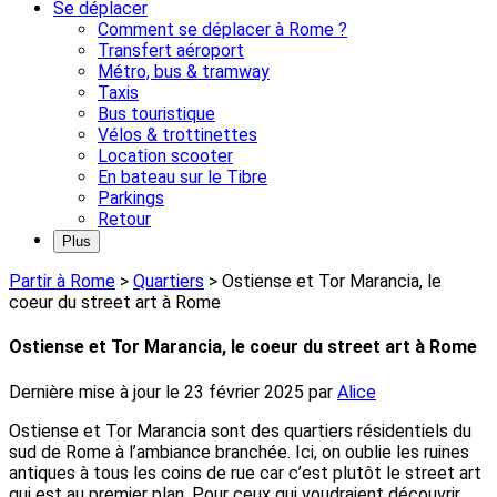
Se déplacer
Comment se déplacer à Rome ?
Transfert aéroport
Métro, bus & tramway
Taxis
Bus touristique
Vélos & trottinettes
Location scooter
En bateau sur le Tibre
Parkings
Retour
Plus
Partir à Rome
>
Quartiers
>
Ostiense et Tor Marancia, le
coeur du street art à Rome
Ostiense et Tor Marancia, le coeur du street art à Rome
Dernière mise à jour le
23 février 2025
par
Alice
Ostiense et Tor Marancia sont des quartiers résidentiels du
sud de Rome à l’ambiance branchée. Ici, on oublie les ruines
antiques à tous les coins de rue car c’est plutôt le street art
qui est au premier plan. Pour ceux qui voudraient découvrir